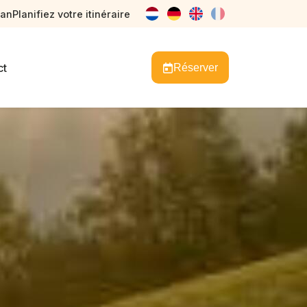
lan
Planifiez votre itinéraire
nl
de
en
fr
ct
Réserver