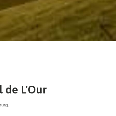
l de L'Our
ourg.