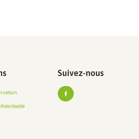
ns
Suivez-nous
rvation
identialité