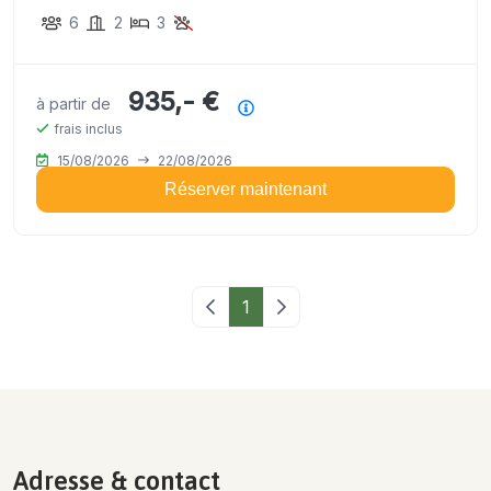
de deux cabines de couchage.
6
2
3
935,- €
à partir de
Résumé des prix
frais inclus
15/08/2026
22/08/2026
Réserver maintenant
Page précédente
1
Page suivante
Adresse & contact